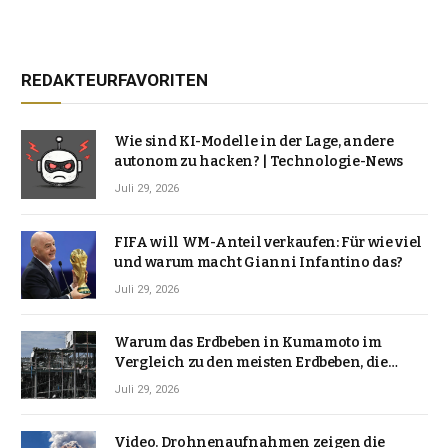
REDAKTEURFAVORITEN
Wie sind KI-Modelle in der Lage, andere
autonom zu hacken? | Technologie-News
Juli 29, 2026
FIFA will WM-Anteil verkaufen: Für wie viel
und warum macht Gianni Infantino das?
Juli 29, 2026
Warum das Erdbeben in Kumamoto im
Vergleich zu den meisten Erdbeben, die
Japan erschütterten, ungewöhnlich ist
Juli 29, 2026
Video. Drohnenaufnahmen zeigen die