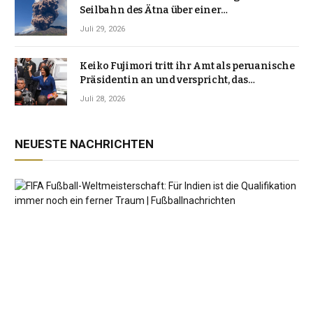
Seilbahn des Ätna über einer
Vulkanlandschaft
Juli 29, 2026
Keiko Fujimori tritt ihr Amt als peruanische
Präsidentin an und verspricht, das
Jahrzehnt der Instabilität zu beenden
Juli 28, 2026
NEUESTE NACHRICHTEN