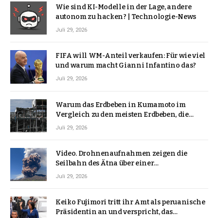
Wie sind KI-Modelle in der Lage, andere
autonom zu hacken? | Technologie-News
Juli 29, 2026
FIFA will WM-Anteil verkaufen: Für wie viel
und warum macht Gianni Infantino das?
Juli 29, 2026
Warum das Erdbeben in Kumamoto im
Vergleich zu den meisten Erdbeben, die
Japan erschütterten, ungewöhnlich ist
Juli 29, 2026
Video. Drohnenaufnahmen zeigen die
Seilbahn des Ätna über einer
Vulkanlandschaft
Juli 29, 2026
Keiko Fujimori tritt ihr Amt als peruanische
Präsidentin an und verspricht, das