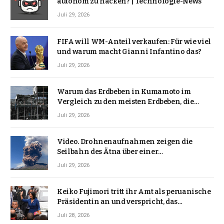
autonom zu hacken? | Technologie-News
Juli 29, 2026
FIFA will WM-Anteil verkaufen: Für wie viel
und warum macht Gianni Infantino das?
Juli 29, 2026
Warum das Erdbeben in Kumamoto im
Vergleich zu den meisten Erdbeben, die
Japan erschütterten, ungewöhnlich ist
Juli 29, 2026
Video. Drohnenaufnahmen zeigen die
Seilbahn des Ätna über einer
Vulkanlandschaft
Juli 29, 2026
Keiko Fujimori tritt ihr Amt als peruanische
Präsidentin an und verspricht, das
Jahrzehnt der Instabilität zu beenden
Juli 28, 2026