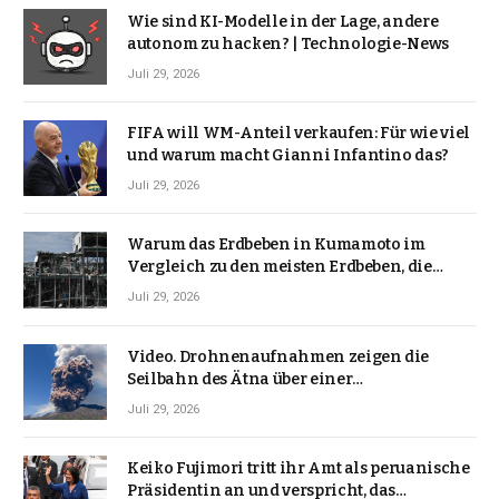
Wie sind KI-Modelle in der Lage, andere
autonom zu hacken? | Technologie-News
Juli 29, 2026
FIFA will WM-Anteil verkaufen: Für wie viel
und warum macht Gianni Infantino das?
Juli 29, 2026
Warum das Erdbeben in Kumamoto im
Vergleich zu den meisten Erdbeben, die
Japan erschütterten, ungewöhnlich ist
Juli 29, 2026
Video. Drohnenaufnahmen zeigen die
Seilbahn des Ätna über einer
Vulkanlandschaft
Juli 29, 2026
Keiko Fujimori tritt ihr Amt als peruanische
Präsidentin an und verspricht, das