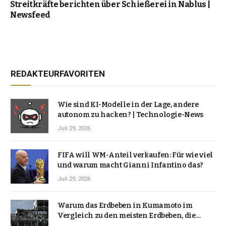
Streitkräfte berichten über Schießerei in Nablus |
Newsfeed
REDAKTEURFAVORITEN
Wie sind KI-Modelle in der Lage, andere
autonom zu hacken? | Technologie-News
Juli 29, 2026
FIFA will WM-Anteil verkaufen: Für wie viel
und warum macht Gianni Infantino das?
Juli 29, 2026
Warum das Erdbeben in Kumamoto im
Vergleich zu den meisten Erdbeben, die
Japan erschütterten, ungewöhnlich ist