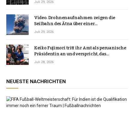
Juli 29, 2026
Video. Drohnenaufnahmen zeigen die
Seilbahn des Ätna über einer
Vulkanlandschaft
Juli 29, 2026
Keiko Fujimori tritt ihr Amt als peruanische
Präsidentin an und verspricht, das
Jahrzehnt der Instabilität zu beenden
Juli 28, 2026
NEUESTE NACHRICHTEN