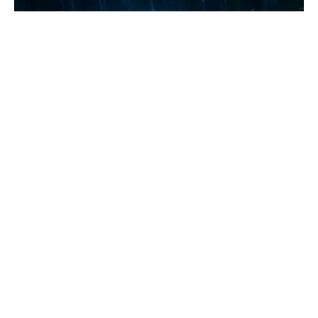
Ein Wolf wurde vor der Kamera dabei gefilmt, wie er
ein Verhalten an den Tag legte, das bei wildlebenden
Caniden, Mitgliedern der Hundefamilie, noch nie zuvor
gesehen wurde, da er offenbar Werkzeuge benutzte,