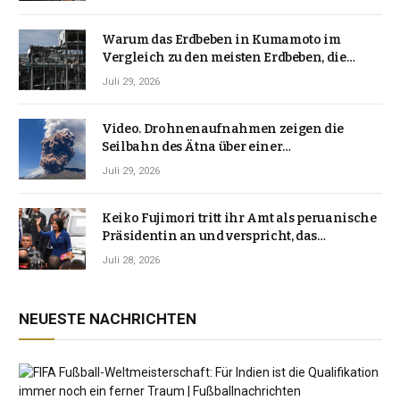
Warum das Erdbeben in Kumamoto im
Vergleich zu den meisten Erdbeben, die
Japan erschütterten, ungewöhnlich ist
Juli 29, 2026
Video. Drohnenaufnahmen zeigen die
Seilbahn des Ätna über einer
Vulkanlandschaft
Juli 29, 2026
Keiko Fujimori tritt ihr Amt als peruanische
Präsidentin an und verspricht, das
Jahrzehnt der Instabilität zu beenden
Juli 28, 2026
NEUESTE NACHRICHTEN