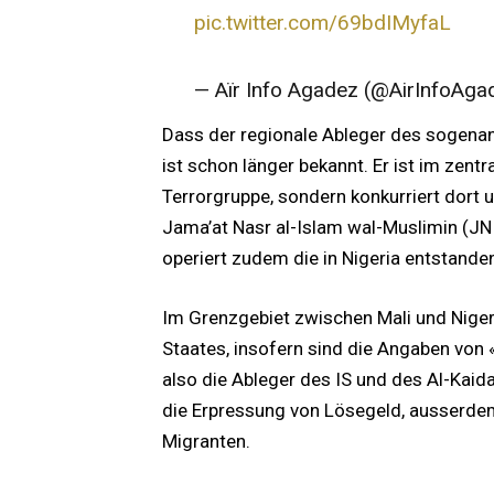
pic.twitter.com/69bdIMyfaL
— Aïr Info Agadez (@AirInfoAg
Dass der regionale Ableger des sogenann
ist schon länger bekannt. Er ist im zentr
Terrorgruppe, sondern konkurriert dort
Jama’at Nasr al-Islam wal-Muslimin (JNI
operiert zudem die in Nigeria entstand
Im Grenzgebiet zwischen Mali und Niger
Staates, insofern sind die Angaben von 
also die Ableger des IS und des Al-Kaid
die Erpressung von Lösegeld, ausserd
Migranten.