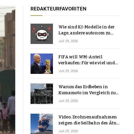
REDAKTEURFAVORITEN
Wie sind KI-Modelle in der
Lage, andere autonom zu
hacken? | Technologie-News
Juli 29, 2026
FIFA will WM-Anteil
verkaufen: Für wie viel und
warum macht Gianni
Juli 29, 2026
Infantino das?
Warum das Erdbeben in
Kumamoto im Vergleich zu
den meisten Erdbeben, die
Juli 29, 2026
Japan erschütterten,
ungewöhnlich ist
Video. Drohnenaufnahmen
zeigen die Seilbahn des Ätna
über einer Vulkanlandschaft
Juli 29, 2026