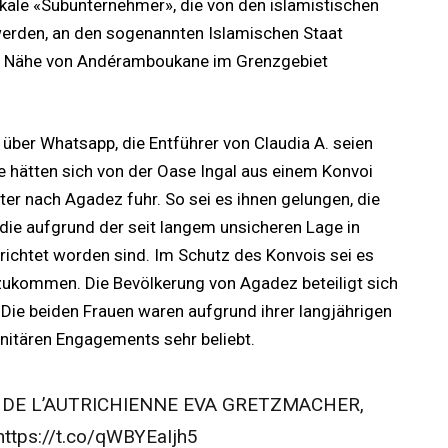
kale «Subunternehmer», die von den islamistischen
werden, an den sogenannten Islamischen Staat
der Nähe von Andéramboukane im Grenzgebiet
über Whatsapp, die Entführer von Claudia A. seien
 hätten sich von der Oase Ingal aus einem Konvoi
er nach Agadez fuhr. So sei es ihnen gelungen, die
 die aufgrund der seit langem unsicheren Lage in
richtet worden sind. Im Schutz des Konvois sei es
nzukommen. Die Bevölkerung von Agadez beteiligt sich
 Die beiden Frauen waren aufgrund ihrer langjährigen
nitären Engagements sehr beliebt.
E DE L’AUTRICHIENNE EVA GRETZMACHER,
ttps://t.co/qWBYEaIjh5