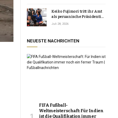
Keiko Fujimori tritt ihr Amt
als peruanische Präsidentin
an und verspricht, das
Juli 28, 2026
Jahrzehnt der Instabilität zu
beenden
NEUESTE NACHRICHTEN
FIFA Fußball-
Weltmeisterschaft: Für Indien
ist die Qualifikation immer