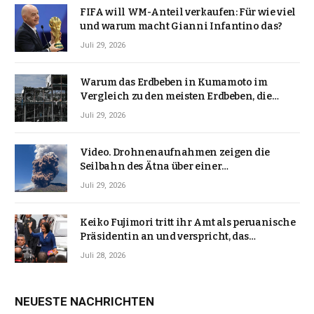
FIFA will WM-Anteil verkaufen: Für wie viel
und warum macht Gianni Infantino das?
Juli 29, 2026
Warum das Erdbeben in Kumamoto im
Vergleich zu den meisten Erdbeben, die
Japan erschütterten, ungewöhnlich ist
Juli 29, 2026
Video. Drohnenaufnahmen zeigen die
Seilbahn des Ätna über einer
Vulkanlandschaft
Juli 29, 2026
Keiko Fujimori tritt ihr Amt als peruanische
Präsidentin an und verspricht, das
Jahrzehnt der Instabilität zu beenden
Juli 28, 2026
NEUESTE NACHRICHTEN