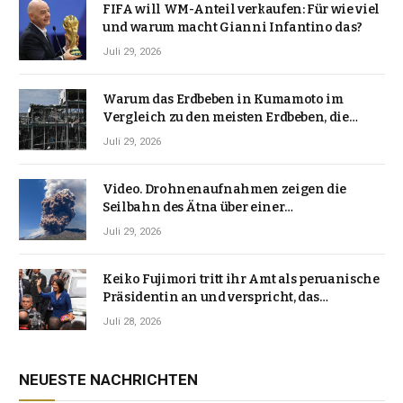
FIFA will WM-Anteil verkaufen: Für wie viel
und warum macht Gianni Infantino das?
Juli 29, 2026
Warum das Erdbeben in Kumamoto im
Vergleich zu den meisten Erdbeben, die
Japan erschütterten, ungewöhnlich ist
Juli 29, 2026
Video. Drohnenaufnahmen zeigen die
Seilbahn des Ätna über einer
Vulkanlandschaft
Juli 29, 2026
Keiko Fujimori tritt ihr Amt als peruanische
Präsidentin an und verspricht, das
Jahrzehnt der Instabilität zu beenden
Juli 28, 2026
NEUESTE NACHRICHTEN