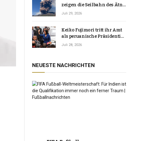
zeigen die Seilbahn des Ätna
über einer Vulkanlandschaft
Juli 29, 2026
Keiko Fujimori tritt ihr Amt
als peruanische Präsidentin
an und verspricht, das
Juli 28, 2026
Jahrzehnt der Instabilität zu
beenden
NEUESTE NACHRICHTEN