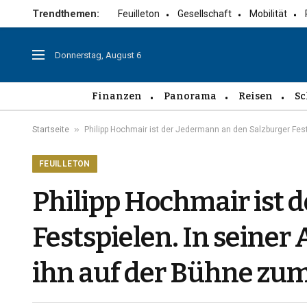
Trendthemen:
Feuilleton
Gesellschaft
Mobilität
Donnerstag, August 6
Finanzen
Panorama
Reisen
Sc
»
Startseite
Philipp Hochmair ist der Jedermann an den Salzburger Fests
FEUILLETON
Philipp Hochmair ist 
Festspielen. In seiner
ihn auf der Bühne zum