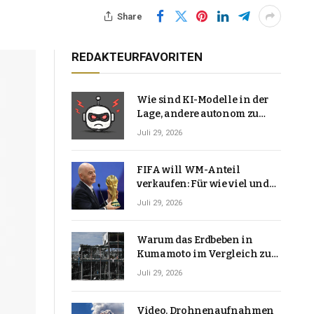
Share
REDAKTEURFAVORITEN
Wie sind KI-Modelle in der
Lage, andere autonom zu
hacken? | Technologie-News
Juli 29, 2026
FIFA will WM-Anteil
verkaufen: Für wie viel und
warum macht Gianni
Juli 29, 2026
Infantino das?
Warum das Erdbeben in
Kumamoto im Vergleich zu
den meisten Erdbeben, die
Juli 29, 2026
Japan erschütterten,
ungewöhnlich ist
Video. Drohnenaufnahmen