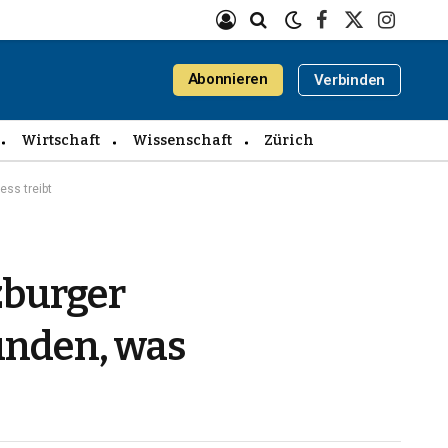
Facebook
X
Instagra
(Twitter)
Abonnieren
Verbinden
Wirtschaft
Wissenschaft
Zürich
ess treibt
zburger
ründen, was