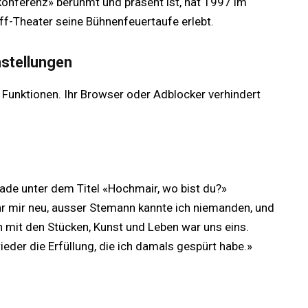
onferenz» berühmt und präsent ist, hat 1997 im
ff-Theater seine Bühnenfeuertaufe erlebt.
nstellungen
 Funktionen. Ihr Browser oder Adblocker verhindert
rade unter dem Titel «Hochmair, wo bist du?»
 war mir neu, ausser Stemann kannte ich niemanden, und
h mit den Stücken, Kunst und Leben war uns eins.
eder die Erfüllung, die ich damals gespürt habe.»