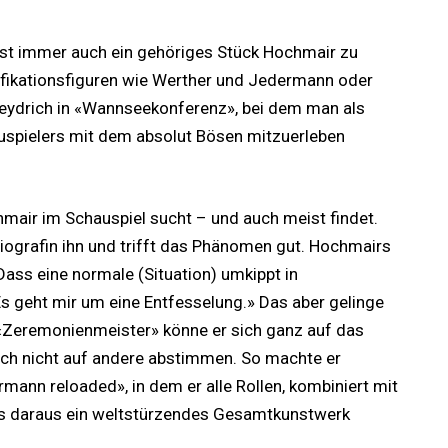
 ist immer auch ein gehöriges Stück Hochmair zu
tifikationsfiguren wie Werther und Jedermann oder
eydrich in «Wannseekonferenz», bei dem man als
spielers mit dem absolut Bösen mitzuerleben
mair im Schauspiel sucht – und auch meist findet.
Biografin ihn und trifft das Phänomen gut. Hochmairs
Dass eine normale (Situation) umkippt in
Es geht mir um eine Entfesselung.» Das aber gelinge
s «Zeremonienmeister» könne er sich ganz auf das
ich nicht auf andere abstimmen. So machte er
rmann reloaded», in dem er alle Rollen, kombiniert mit
dass daraus ein weltstürzendes Gesamtkunstwerk