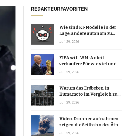
REDAKTEURFAVORITEN
Wie sind KI-Modelle in der
Lage, andere autonom zu
hacken? | Technologie-News
Juli 29, 2026
FIFA will WM-Anteil
verkaufen: Für wie viel und
warum macht Gianni
Juli 29, 2026
Infantino das?
Warum das Erdbeben in
Kumamoto im Vergleich zu
den meisten Erdbeben, die
Juli 29, 2026
Japan erschütterten,
ungewöhnlich ist
Video. Drohnenaufnahmen
zeigen die Seilbahn des Ätna
über einer Vulkanlandschaft
Juli 29, 2026