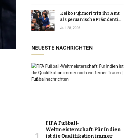
Keiko Fujimori tritt ihr Amt
als peruanische Präsidentin
an und verspricht, das
Juli 28, 2026
Jahrzehnt der Instabilität zu
beenden
NEUESTE NACHRICHTEN
FIFA Fußball-
Weltmeisterschaft: Für Indien
ist die Qualifikation immer