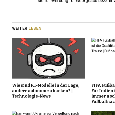
sie für Werbung für Georgescu bezahlt 
WEITER
LESEN
Wie sind KI-Modelle in der Lage,
FIFA Fußba
andere autonom zu hacken? |
Für Indien i
Technologie-News
immer noch
Fußballnac