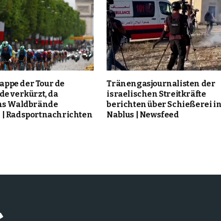
Etappe der Tour de
Tränengasjournalisten der
de verkürzt, da
israelischen Streitkräfte
ms Waldbrände
berichten über Schießerei i
| Radsportnachrichten
Nablus | Newsfeed