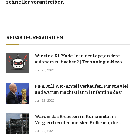
schneller vorantreiben
REDAKTEURFAVORITEN
Wie sind KI-Modelle in der Lage, andere
autonom zu hacken? | Technologie-News
Juli 29, 2026
FIFA will WM-Anteil verkaufen: Für wie viel
und warum macht Gianni Infantino das?
Juli 29, 2026
Warum das Erdbeben in Kumamoto im
Vergleich zu den meisten Erdbeben, die
Japan erschütterten, ungewöhnlich ist
Juli 29, 2026