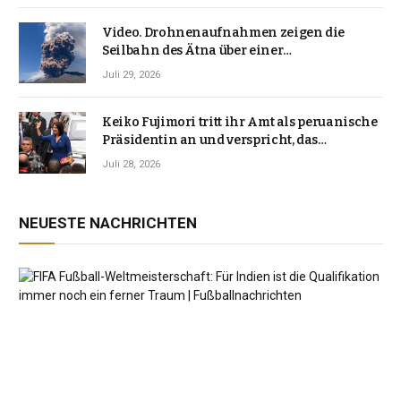
Video. Drohnenaufnahmen zeigen die
Seilbahn des Ätna über einer
Vulkanlandschaft
Juli 29, 2026
Keiko Fujimori tritt ihr Amt als peruanische
Präsidentin an und verspricht, das
Jahrzehnt der Instabilität zu beenden
Juli 28, 2026
NEUESTE NACHRICHTEN