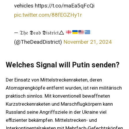
vehicles https://t.co/maEa5qFcQi
pic.twitter.com/88fEGZHy1r
— 𝔗𝔥𝔢 𝕯𝔢𝔞𝔡 𝕯𝔦𝔰𝔱𝔯𝔦𝔠𝔱△
(@TheDeadDistrict)
November 21, 2024
Welches Signal will Putin senden?
Der Einsatz von Mittelstreckenraketen, deren
Atomsprengköpfe entfernt wurden, ist rein militärisch
praktisch sinnlos. Mit konventionell bewaffneten
Kurzstreckenraketen und Marschflugkörpern kann
Russland seine Angriffsziele in der Ukraine viel
effizienter bekämpfen. Mittelstrecken- und
Interkontinentalraketen mit Mehrfach-Gefechtsköpfen