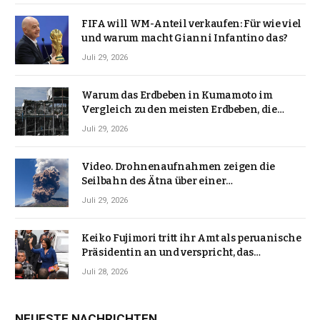
FIFA will WM-Anteil verkaufen: Für wie viel
und warum macht Gianni Infantino das?
Juli 29, 2026
Warum das Erdbeben in Kumamoto im
Vergleich zu den meisten Erdbeben, die
Japan erschütterten, ungewöhnlich ist
Juli 29, 2026
Video. Drohnenaufnahmen zeigen die
Seilbahn des Ätna über einer
Vulkanlandschaft
Juli 29, 2026
Keiko Fujimori tritt ihr Amt als peruanische
Präsidentin an und verspricht, das
Jahrzehnt der Instabilität zu beenden
Juli 28, 2026
NEUESTE NACHRICHTEN