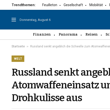
Trendthemen:
Feuilleton
Gesellschaft
Mobilität
Donnerstag, August 6
Finanzen
Panorama
Reisen
Sc
»
Startseite
Russland senkt angeblich die Schwelle zum Atomwaffenein
WELT
Russland senkt angebl
Atomwaffeneinsatz un
Drohkulisse aus