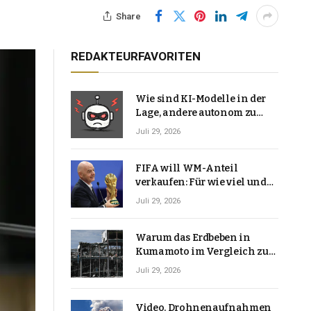
Share
REDAKTEURFAVORITEN
Wie sind KI-Modelle in der
Lage, andere autonom zu
hacken? | Technologie-News
Juli 29, 2026
FIFA will WM-Anteil
verkaufen: Für wie viel und
warum macht Gianni
Juli 29, 2026
Infantino das?
Warum das Erdbeben in
Kumamoto im Vergleich zu
den meisten Erdbeben, die
Juli 29, 2026
Japan erschütterten,
ungewöhnlich ist
Video. Drohnenaufnahmen