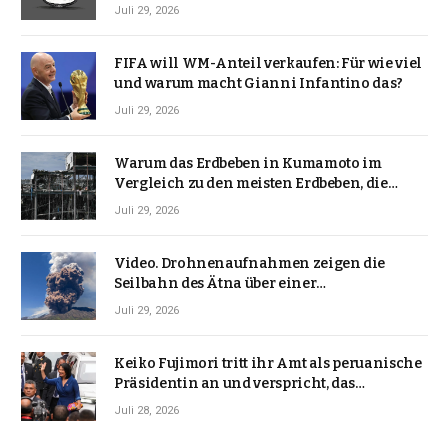
Juli 29, 2026
FIFA will WM-Anteil verkaufen: Für wie viel
und warum macht Gianni Infantino das?
Juli 29, 2026
Warum das Erdbeben in Kumamoto im
Vergleich zu den meisten Erdbeben, die
Japan erschütterten, ungewöhnlich ist
Juli 29, 2026
Video. Drohnenaufnahmen zeigen die
Seilbahn des Ätna über einer
Vulkanlandschaft
Juli 29, 2026
Keiko Fujimori tritt ihr Amt als peruanische
Präsidentin an und verspricht, das
Jahrzehnt der Instabilität zu beenden
Juli 28, 2026