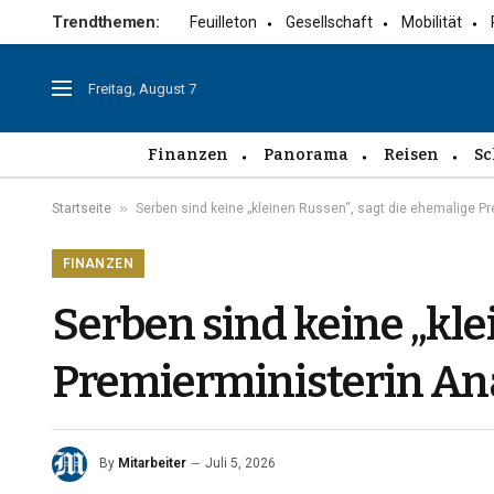
Trendthemen:
Feuilleton
Gesellschaft
Mobilität
Freitag, August 7
Finanzen
Panorama
Reisen
Sc
»
Startseite
Serben sind keine „kleinen Russen“, sagt die ehemalige P
FINANZEN
Serben sind keine „kle
Premierministerin An
By
Mitarbeiter
Juli 5, 2026