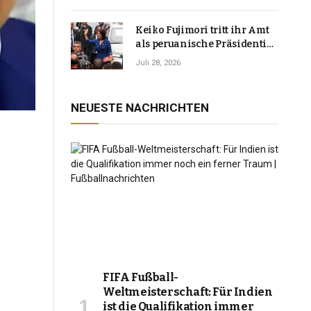
Keiko Fujimori tritt ihr Amt
als peruanische Präsidentin
an und verspricht, das
Juli 28, 2026
Jahrzehnt der Instabilität zu
beenden
NEUESTE NACHRICHTEN
FIFA Fußball-
Weltmeisterschaft: Für Indien
ist die Qualifikation immer