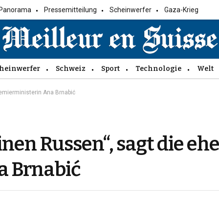
Panorama
Pressemitteilung
Scheinwerfer
Gaza-Krieg
heinwerfer
Schweiz
Sport
Technologie
Welt
remierministerin Ana Brnabić
inen Russen“, sagt die eh
a Brnabić