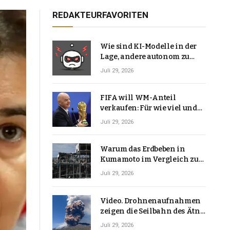
REDAKTEURFAVORITEN
Wie sind KI-Modelle in der
Lage, andere autonom zu
hacken? | Technologie-News
Juli 29, 2026
FIFA will WM-Anteil
verkaufen: Für wie viel und
warum macht Gianni
Juli 29, 2026
Infantino das?
Warum das Erdbeben in
Kumamoto im Vergleich zu
den meisten Erdbeben, die
Juli 29, 2026
Japan erschütterten,
ungewöhnlich ist
Video. Drohnenaufnahmen
zeigen die Seilbahn des Ätna
über einer Vulkanlandschaft
Juli 29, 2026