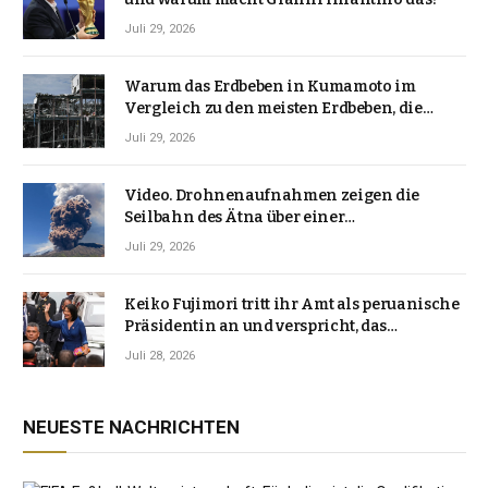
Juli 29, 2026
Warum das Erdbeben in Kumamoto im
Vergleich zu den meisten Erdbeben, die
Japan erschütterten, ungewöhnlich ist
Juli 29, 2026
Video. Drohnenaufnahmen zeigen die
Seilbahn des Ätna über einer
Vulkanlandschaft
Juli 29, 2026
Keiko Fujimori tritt ihr Amt als peruanische
Präsidentin an und verspricht, das
Jahrzehnt der Instabilität zu beenden
Juli 28, 2026
NEUESTE NACHRICHTEN