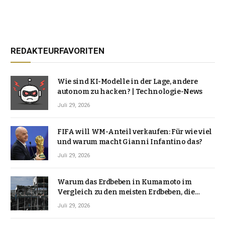
REDAKTEURFAVORITEN
Wie sind KI-Modelle in der Lage, andere
autonom zu hacken? | Technologie-News
Juli 29, 2026
FIFA will WM-Anteil verkaufen: Für wie viel
und warum macht Gianni Infantino das?
Juli 29, 2026
Warum das Erdbeben in Kumamoto im
Vergleich zu den meisten Erdbeben, die
Japan erschütterten, ungewöhnlich ist
Juli 29, 2026