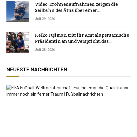
Video. Drohnenaufnahmen zeigen die
Seilbahn des Ätna über einer
Vulkanlandschaft
Juli 29, 2026
Keiko Fujimori tritt ihr Amt als peruanische
Präsidentin an und verspricht, das
Jahrzehnt der Instabilität zu beenden
Juli 28, 2026
NEUESTE NACHRICHTEN