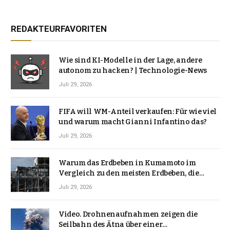
REDAKTEURFAVORITEN
Wie sind KI-Modelle in der Lage, andere
autonom zu hacken? | Technologie-News
Juli 29, 2026
FIFA will WM-Anteil verkaufen: Für wie viel
und warum macht Gianni Infantino das?
Juli 29, 2026
Warum das Erdbeben in Kumamoto im
Vergleich zu den meisten Erdbeben, die
Japan erschütterten, ungewöhnlich ist
Juli 29, 2026
Video. Drohnenaufnahmen zeigen die
Seilbahn des Ätna über einer