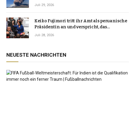
Vulkanlandschaft
Juli 29, 2026
Keiko Fujimori tritt ihr Amt als peruanische
Präsidentin an und verspricht, das
Jahrzehnt der Instabilität zu beenden
Juli 28, 2026
NEUESTE NACHRICHTEN