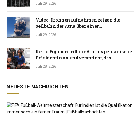
Japan erschütterten, ungewöhnlich ist
Juli 29, 2026
Video. Drohnenaufnahmen zeigen die
Seilbahn des Ätna über einer
Vulkanlandschaft
Juli 29, 2026
Keiko Fujimori tritt ihr Amt als peruanische
Präsidentin an und verspricht, das
Jahrzehnt der Instabilität zu beenden
Juli 28, 2026
NEUESTE NACHRICHTEN