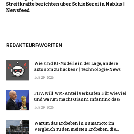
Streitkräfte berichten über Schießerei in Nablus |
Newsfeed
REDAKTEURFAVORITEN
Wie sind KI-Modelle in der Lage, andere
autonom zu hacken? | Technologie-News
Juli 29, 2026
FIFA will WM-Anteil verkaufen: Für wie viel
und warum macht Gianni Infantino das?
Juli 29, 2026
Warum das Erdbeben in Kumamoto im
Vergleich zu den meisten Erdbeben, die