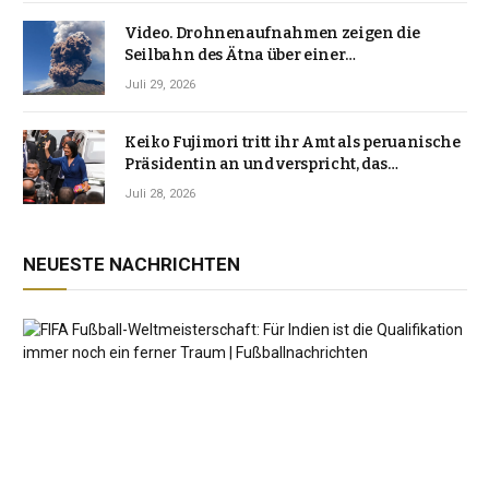
Video. Drohnenaufnahmen zeigen die
Seilbahn des Ätna über einer
Vulkanlandschaft
Juli 29, 2026
Keiko Fujimori tritt ihr Amt als peruanische
Präsidentin an und verspricht, das
Jahrzehnt der Instabilität zu beenden
Juli 28, 2026
NEUESTE NACHRICHTEN