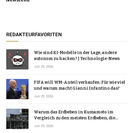
REDAKTEURFAVORITEN
Wie sind KI-Modelle in der Lage, andere
autonom zu hacken? | Technologie-News
Juli 29, 2026
FIFA will WM-Anteil verkaufen: Für wie viel
und warum macht Gianni Infantino das?
Juli 29, 2026
Warum das Erdbeben in Kumamoto im
Vergleich zu den meisten Erdbeben, die
Japan erschütterten, ungewöhnlich ist
Juli 29, 2026