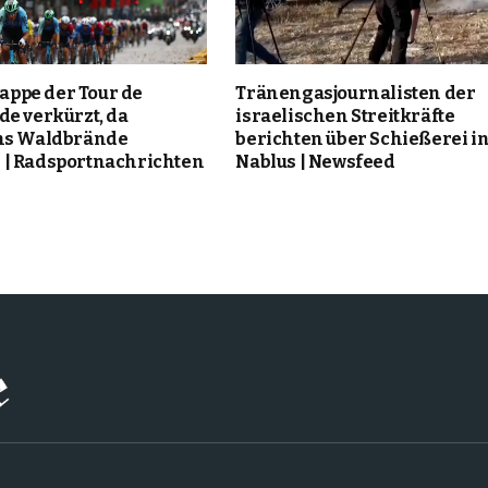
Etappe der Tour de
Tränengasjournalisten der
de verkürzt, da
israelischen Streitkräfte
ms Waldbrände
berichten über Schießerei i
| Radsportnachrichten
Nablus | Newsfeed