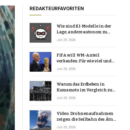
REDAKTEURFAVORITEN
Wie sind KI-Modelle in der
Lage, andere autonom zu
hacken? | Technologie-News
Juli 29, 2026
FIFA will WM-Anteil
verkaufen: Für wie viel und
warum macht Gianni
Juli 29, 2026
Infantino das?
Warum das Erdbeben in
Kumamoto im Vergleich zu
den meisten Erdbeben, die
Juli 29, 2026
Japan erschütterten,
ungewöhnlich ist
Video. Drohnenaufnahmen
zeigen die Seilbahn des Ätna
über einer Vulkanlandschaft
Juli 29, 2026