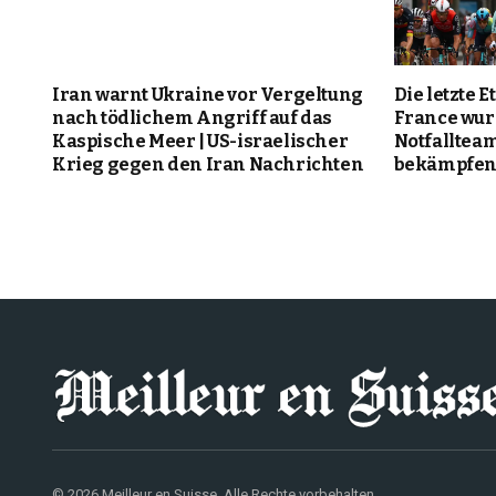
Iran warnt Ukraine vor Vergeltung
Die letzte 
nach tödlichem Angriff auf das
France wur
Kaspische Meer | US-israelischer
Notfalltea
Krieg gegen den Iran Nachrichten
bekämpfen 
© 2026 Meilleur en Suisse. Alle Rechte vorbehalten.