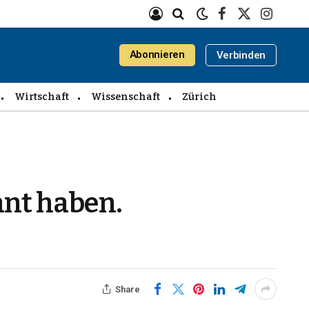
Facebook
X
Instagra
(Twitter)
Abonnieren
Verbinden
Wirtschaft
Wissenschaft
Zürich
ant haben.
Share