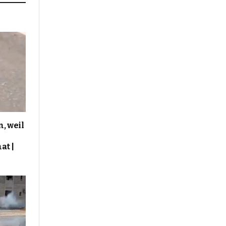
, weil
at |