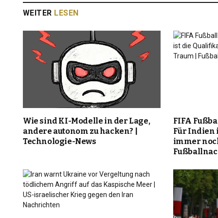
WEITER
LESEN
Wie sind KI-Modelle in der Lage,
FIFA Fußba
andere autonom zu hacken? |
Für Indien i
Technologie-News
immer noch
Fußballnac