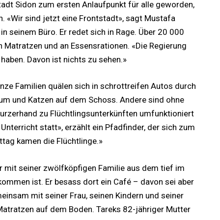
adt Sidon zum ersten Anlaufpunkt für alle geworden,
. «Wir sind jetzt eine Frontstadt», sagt Mustafa
, in seinem Büro. Er redet sich in Rage. Über 20 000
 an Matratzen und an Essensrationen. «Die Regierung
 haben. Davon ist nichts zu sehen.»
anze Familien quälen sich in schrottreifen Autos durch
raum und Katzen auf dem Schoss. Andere sind ohne
kurzerhand zu Flüchtlingsunterkünften umfunktioniert
erricht statt», erzählt ein Pfadfinder, der sich zum
ttag kamen die Flüchtlinge.»
r mit seiner zwölfköpfigen Familie aus dem tief im
kommen ist. Er besass dort ein Café – davon sei aber
einsam mit seiner Frau, seinen Kindern und seiner
Matratzen auf dem Boden. Tareks 82-jähriger Mutter