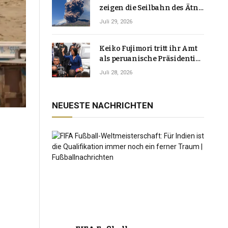
zeigen die Seilbahn des Ätna
über einer Vulkanlandschaft
Juli 29, 2026
Keiko Fujimori tritt ihr Amt
als peruanische Präsidentin
an und verspricht, das
Juli 28, 2026
Jahrzehnt der Instabilität zu
beenden
NEUESTE NACHRICHTEN