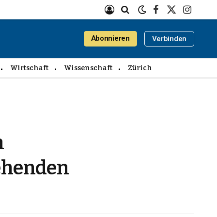
Facebook
X
Instagra
(Twitter)
Abonnieren
Verbinden
Wirtschaft
Wissenschaft
Zürich
n
gehenden