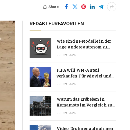
Share
REDAKTEURFAVORITEN
Wie sind KI-Modelle in der
Lage, andere autonom zu
hacken? | Technologie-News
Juli 29, 2026
FIFA will WM-Anteil
verkaufen: Für wie viel und
warum macht Gianni
Juli 29, 2026
Infantino das?
Warum das Erdbeben in
Kumamoto im Vergleich zu
den meisten Erdbeben, die
Juli 29, 2026
Japan erschütterten,
ungewöhnlich ist
Video. Drohnenaufnahmen