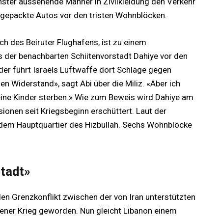
nster aussehende Männer in Zivilkleidung den Verkehr
llgepackte Autos vor den tristen Wohnblöcken.
ch des Beiruter Flughafens, ist zu einem
 der benachbarten Schiitenvorstadt Dahiye vor den
der führt Israels Luftwaffe dort Schläge gegen
en Widerstand», sagt Abi über die Miliz. «Aber ich
 meine Kinder sterben.» Wie zum Beweis wird Dahiye am
onen seit Kriegsbeginn erschüttert. Laut der
f dem Hauptquartier des Hizbullah. Sechs Wohnblöcke
stadt»
n Grenzkonflikt zwischen der von Iran unterstützten
ffener Krieg geworden. Nun gleicht Libanon einem