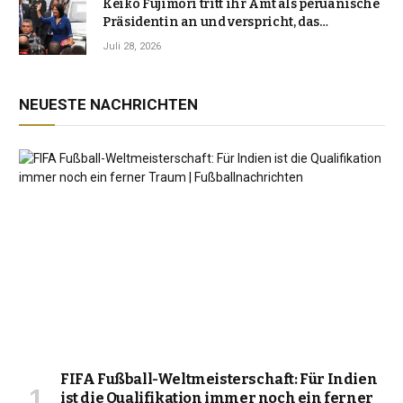
Keiko Fujimori tritt ihr Amt als peruanische
Präsidentin an und verspricht, das
Jahrzehnt der Instabilität zu beenden
Juli 28, 2026
NEUESTE NACHRICHTEN
FIFA Fußball-Weltmeisterschaft: Für Indien
ist die Qualifikation immer noch ein ferner