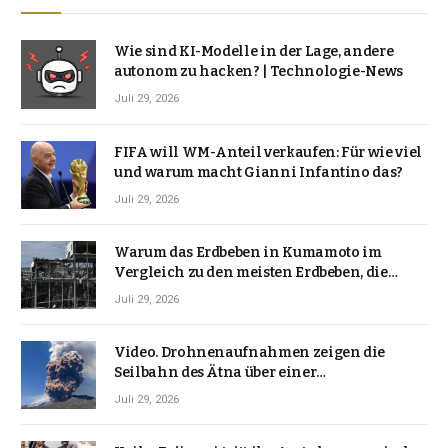
Wie sind KI-Modelle in der Lage, andere
autonom zu hacken? | Technologie-News
Juli 29, 2026
FIFA will WM-Anteil verkaufen: Für wie viel
und warum macht Gianni Infantino das?
Juli 29, 2026
Warum das Erdbeben in Kumamoto im
Vergleich zu den meisten Erdbeben, die
Japan erschütterten, ungewöhnlich ist
Juli 29, 2026
Video. Drohnenaufnahmen zeigen die
Seilbahn des Ätna über einer
Vulkanlandschaft
Juli 29, 2026