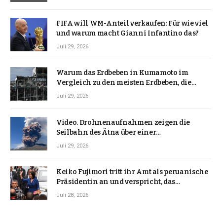
FIFA will WM-Anteil verkaufen: Für wie viel
und warum macht Gianni Infantino das?
Juli 29, 2026
Warum das Erdbeben in Kumamoto im
Vergleich zu den meisten Erdbeben, die
Japan erschütterten, ungewöhnlich ist
Juli 29, 2026
Video. Drohnenaufnahmen zeigen die
Seilbahn des Ätna über einer
Vulkanlandschaft
Juli 29, 2026
Keiko Fujimori tritt ihr Amt als peruanische
Präsidentin an und verspricht, das
Jahrzehnt der Instabilität zu beenden
Juli 28, 2026