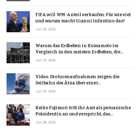
FIFA will WM-Anteil verkaufen: Für wie viel
und warum macht Gianni Infantino das?
Juli 29, 2026
Warum das Erdbeben in Kumamoto im
Vergleich zu den meisten Erdbeben, die
Japan erschütterten, ungewöhnlich ist
Juli 29, 2026
Video. Drohnenaufnahmen zeigen die
Seilbahn des Ätna über einer
Vulkanlandschaft
Juli 29, 2026
Keiko Fujimori tritt ihr Amt als peruanische
Präsidentin an und verspricht, das
Jahrzehnt der Instabilität zu beenden
Juli 28, 2026