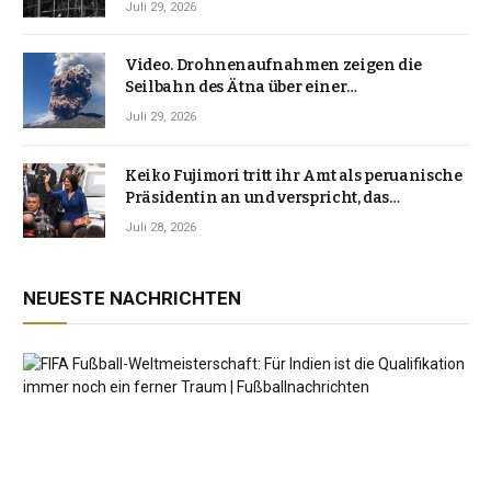
Juli 29, 2026
Video. Drohnenaufnahmen zeigen die
Seilbahn des Ätna über einer
Vulkanlandschaft
Juli 29, 2026
Keiko Fujimori tritt ihr Amt als peruanische
Präsidentin an und verspricht, das
Jahrzehnt der Instabilität zu beenden
Juli 28, 2026
NEUESTE NACHRICHTEN