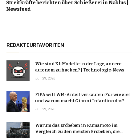
Streitkräfte berichten über Schießerei in Nablus |
Newsfeed
REDAKTEURFAVORITEN
Wie sind KI-Modelle in der Lage, andere
autonom zu hacken? | Technologie-News
Juli 29, 2026
FIFA will WM-Anteil verkaufen: Für wie viel
und warum macht Gianni Infantino das?
Juli 29, 2026
Warum das Erdbeben in Kumamoto im
Vergleich zu den meisten Erdbeben, die
Japan erschütterten, ungewöhnlich ist