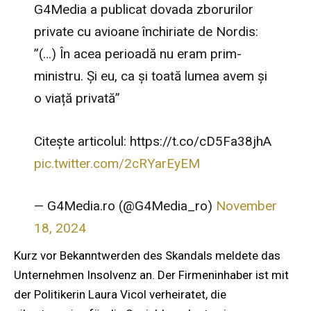
G4Media a publicat dovada zborurilor
private cu avioane închiriate de Nordis:
”(…) În acea perioadă nu eram prim-
ministru. Și eu, ca și toată lumea avem și
o viață privată”
Citește articolul: https://t.co/cD5Fa38jhA
pic.twitter.com/2cRYarEyEM
— G4Media.ro (@G4Media_ro)
November
18, 2024
Kurz vor Bekanntwerden des Skandals meldete das
Unternehmen Insolvenz an. Der Firmeninhaber ist mit
der Politikerin Laura Vicol verheiratet, die