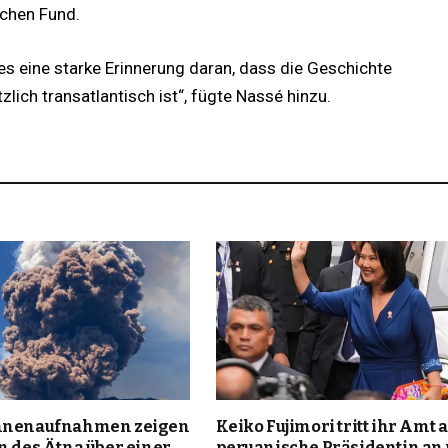
schen Fund.
 es eine starke Erinnerung daran, dass die Geschichte
ich transatlantisch ist“, fügte Nassé hinzu.
ohnenaufnahmen zeigen
Keiko Fujimori tritt ihr Amt a
n des Ätna über einer
peruanische Präsidentin an