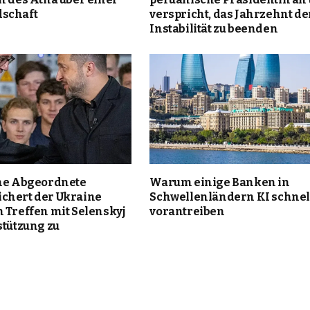
schaft
verspricht, das Jahrzehnt de
Instabilität zu beenden
che Abgeordnete
Warum einige Banken in
chert der Ukraine
Schwellenländern KI schnel
 Treffen mit Selenskyj
vorantreiben
stützung zu