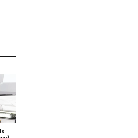
ls
 und