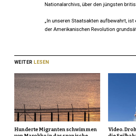
Nationalarchivs, über den jüngsten briti
„In unseren Staatsakten aufbewahrt, ist
der Amerikanischen Revolution grundsätzl
WEITER
LESEN
Hunderte Migranten schwimmen
Video. Dr
von Marokko in das spanische
die Seilbah