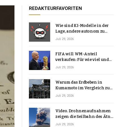
REDAKTEURFAVORITEN
Wie sind KI-Modelle in der
Lage, andere autonom zu
hacken? | Technologie-News
Juli 29, 2026
FIFA will WM-Anteil
verkaufen: Für wie viel und
warum macht Gianni
Juli 29, 2026
Infantino das?
Warum das Erdbeben in
Kumamoto im Vergleich zu
den meisten Erdbeben, die
Juli 29, 2026
Japan erschütterten,
ungewöhnlich ist
Video. Drohnenaufnahmen
zeigen die Seilbahn des Ätna
über einer Vulkanlandschaft
Juli 29, 2026