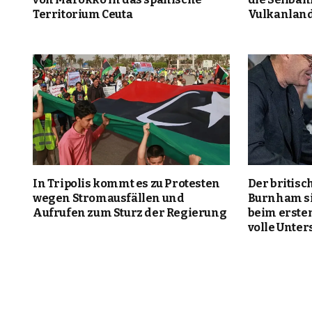
Territorium Ceuta
Vulkanland
In Tripolis kommt es zu Protesten
Der britis
wegen Stromausfällen und
Burnham si
Aufrufen zum Sturz der Regierung
beim ersten
volle Unter