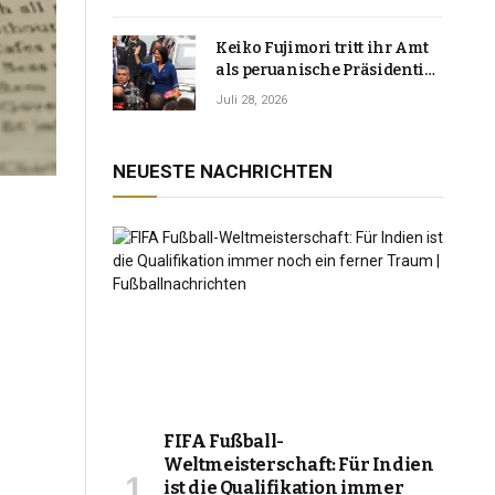
Keiko Fujimori tritt ihr Amt
als peruanische Präsidentin
an und verspricht, das
Juli 28, 2026
Jahrzehnt der Instabilität zu
beenden
NEUESTE NACHRICHTEN
FIFA Fußball-
Weltmeisterschaft: Für Indien
ist die Qualifikation immer