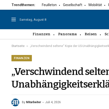
Trendthemen:
Feuilleton
Gesellschaft
Mobilität
Samstag, August 8
Finanzen
Panorama
Reisen
Sc
»
Startseite
„Verschwindend seltene“ Kopie der US-Unabhängigkeitserkl
FINANZEN
„Verschwindend selten
Unabhängigkeitserklä
By
Mitarbeiter
Juli 4, 2026