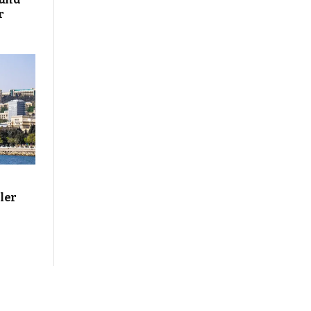
r
ler