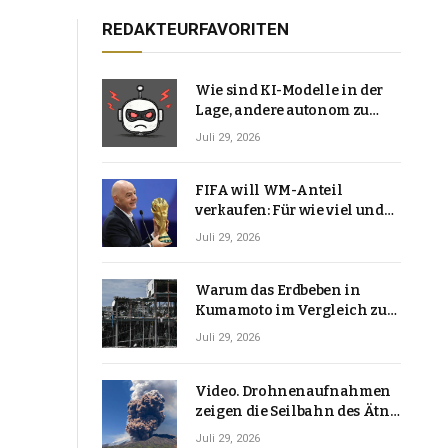
REDAKTEURFAVORITEN
Wie sind KI-Modelle in der
Lage, andere autonom zu
hacken? | Technologie-News
Juli 29, 2026
FIFA will WM-Anteil
verkaufen: Für wie viel und
warum macht Gianni
Juli 29, 2026
Infantino das?
Warum das Erdbeben in
Kumamoto im Vergleich zu
den meisten Erdbeben, die
Juli 29, 2026
Japan erschütterten,
ungewöhnlich ist
Video. Drohnenaufnahmen
zeigen die Seilbahn des Ätna
über einer Vulkanlandschaft
Juli 29, 2026