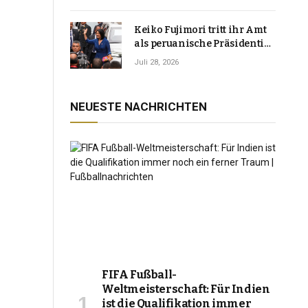
Keiko Fujimori tritt ihr Amt
als peruanische Präsidentin
an und verspricht, das
Juli 28, 2026
Jahrzehnt der Instabilität zu
beenden
NEUESTE NACHRICHTEN
FIFA Fußball-
Weltmeisterschaft: Für Indien
ist die Qualifikation immer