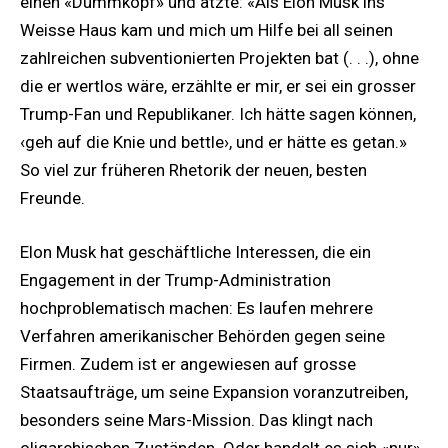
einen «Dummkopf» und ätzte: «Als Elon Musk ins
Weisse Haus kam und mich um Hilfe bei all seinen
zahlreichen subventionierten Projekten bat (. . .), ohne
die er wertlos wäre, erzählte er mir, er sei ein grosser
Trump-Fan und Republikaner. Ich hätte sagen können,
‹geh auf die Knie und bettle›, und er hätte es getan.»
So viel zur früheren Rhetorik der neuen, besten
Freunde.
Elon Musk hat geschäftliche Interessen, die ein
Engagement in der Trump-Administration
hochproblematisch machen: Es laufen mehrere
Verfahren amerikanischer Behörden gegen seine
Firmen. Zudem ist er angewiesen auf grosse
Staatsaufträge, um seine Expansion voranzutreiben,
besonders seine Mars-Mission. Das klingt nach
oligarchischen Zuständen. Oder handelt es sich «nur»