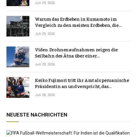
Juli 29, 2026
Warum das Erdbeben in Kumamoto im
Vergleich zu den meisten Erdbeben, die
Japan erschütterten, ungewöhnlich ist
Juli 29, 2026
Video. Drohnenaufnahmen zeigen die
Seilbahn des Ätna über einer
Vulkanlandschaft
Juli 29, 2026
Keiko Fujimori tritt ihr Amt als peruanische
Präsidentin an und verspricht, das
Jahrzehnt der Instabilität zu beenden
Juli 28, 2026
NEUESTE NACHRICHTEN