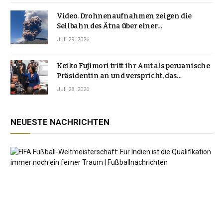
Video. Drohnenaufnahmen zeigen die
Seilbahn des Ätna über einer
Vulkanlandschaft
Juli 29, 2026
Keiko Fujimori tritt ihr Amt als peruanische
Präsidentin an und verspricht, das
Jahrzehnt der Instabilität zu beenden
Juli 28, 2026
NEUESTE NACHRICHTEN