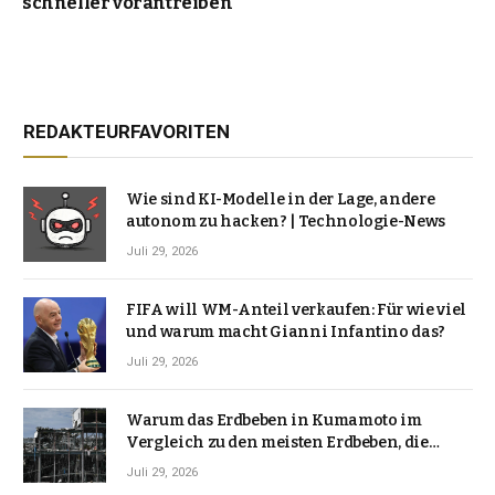
schneller vorantreiben
REDAKTEURFAVORITEN
Wie sind KI-Modelle in der Lage, andere
autonom zu hacken? | Technologie-News
Juli 29, 2026
FIFA will WM-Anteil verkaufen: Für wie viel
und warum macht Gianni Infantino das?
Juli 29, 2026
Warum das Erdbeben in Kumamoto im
Vergleich zu den meisten Erdbeben, die
Japan erschütterten, ungewöhnlich ist
Juli 29, 2026