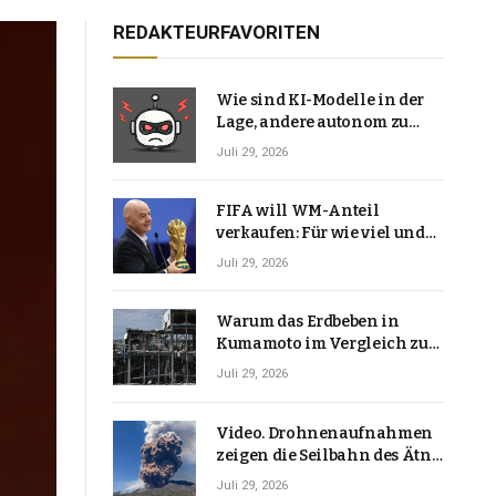
REDAKTEURFAVORITEN
Wie sind KI-Modelle in der
Lage, andere autonom zu
hacken? | Technologie-News
Juli 29, 2026
FIFA will WM-Anteil
verkaufen: Für wie viel und
warum macht Gianni
Juli 29, 2026
Infantino das?
Warum das Erdbeben in
Kumamoto im Vergleich zu
den meisten Erdbeben, die
Juli 29, 2026
Japan erschütterten,
ungewöhnlich ist
Video. Drohnenaufnahmen
zeigen die Seilbahn des Ätna
über einer Vulkanlandschaft
Juli 29, 2026