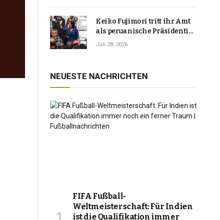
Keiko Fujimori tritt ihr Amt
als peruanische Präsidentin
an und verspricht, das
Juli 28, 2026
Jahrzehnt der Instabilität zu
beenden
NEUESTE NACHRICHTEN
FIFA Fußball-
Weltmeisterschaft: Für Indien
ist die Qualifikation immer