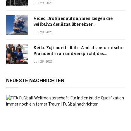
Japan erschütterten, ungewöhnlich ist
Juli 29, 2026
Video. Drohnenaufnahmen zeigen die
Seilbahn des Ätna über einer
Vulkanlandschaft
Juli 29, 2026
Keiko Fujimori tritt ihr Amt als peruanische
Präsidentin an und verspricht, das
Jahrzehnt der Instabilität zu beenden
Juli 28, 2026
NEUESTE NACHRICHTEN