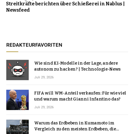
Streitkräfte berichten über Schießerei in Nablus |
Newsfeed
REDAKTEURFAVORITEN
Wie sind KI-Modelle in der Lage, andere
autonom zu hacken? | Technologie-News
Juli 29, 2026
FIFA will WM-Anteil verkaufen: Für wie viel
und warum macht Gianni Infantino das?
Juli 29, 2026
Warum das Erdbeben in Kumamoto im
Vergleich zu den meisten Erdbeben, die