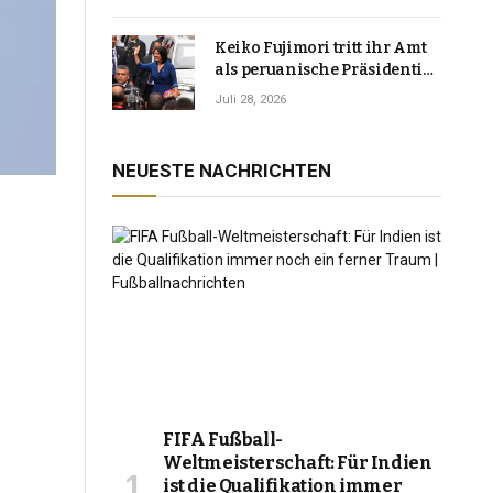
Keiko Fujimori tritt ihr Amt
als peruanische Präsidentin
an und verspricht, das
Juli 28, 2026
Jahrzehnt der Instabilität zu
beenden
NEUESTE NACHRICHTEN
FIFA Fußball-
Weltmeisterschaft: Für Indien
ist die Qualifikation immer