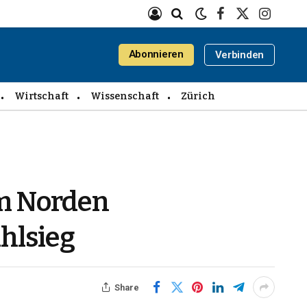
Facebook
X
Instagra
(Twitter)
Abonnieren
Verbinden
Wirtschaft
Wissenschaft
Zürich
m Norden
ahlsieg
Share