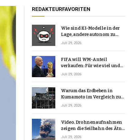
REDAKTEURFAVORITEN
Wie sind KI-Modelle in der
Lage, andere autonom zu
hacken? | Technologie-News
Juli 29, 2026
FIFA will WM-Anteil
verkaufen: Für wie viel und
warum macht Gianni
Juli 29, 2026
Infantino das?
Warum das Erdbeben in
Kumamoto im Vergleich zu
den meisten Erdbeben, die
Juli 29, 2026
Japan erschütterten,
ungewöhnlich ist
Video. Drohnenaufnahmen
zeigen die Seilbahn des Ätna
über einer Vulkanlandschaft
Juli 29, 2026