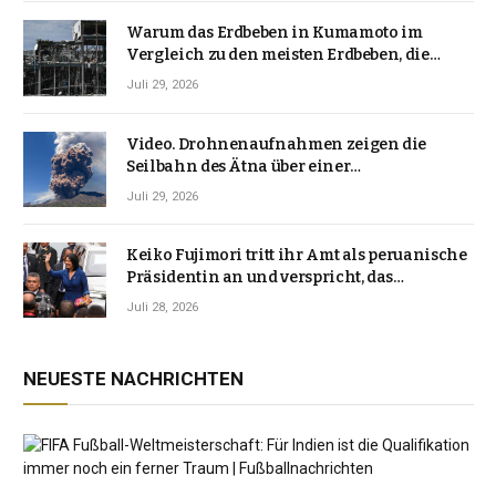
Warum das Erdbeben in Kumamoto im
Vergleich zu den meisten Erdbeben, die
Japan erschütterten, ungewöhnlich ist
Juli 29, 2026
Video. Drohnenaufnahmen zeigen die
Seilbahn des Ätna über einer
Vulkanlandschaft
Juli 29, 2026
Keiko Fujimori tritt ihr Amt als peruanische
Präsidentin an und verspricht, das
Jahrzehnt der Instabilität zu beenden
Juli 28, 2026
NEUESTE NACHRICHTEN