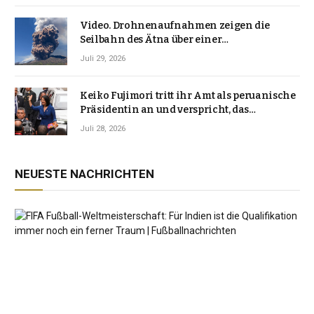
Video. Drohnenaufnahmen zeigen die
Seilbahn des Ätna über einer
Vulkanlandschaft
Juli 29, 2026
Keiko Fujimori tritt ihr Amt als peruanische
Präsidentin an und verspricht, das
Jahrzehnt der Instabilität zu beenden
Juli 28, 2026
NEUESTE NACHRICHTEN