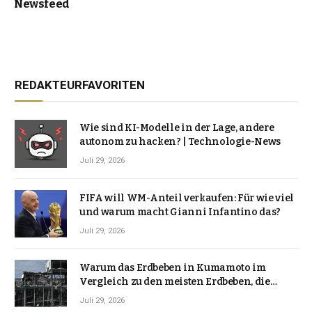
Newsfeed
REDAKTEURFAVORITEN
Wie sind KI-Modelle in der Lage, andere
autonom zu hacken? | Technologie-News
Juli 29, 2026
FIFA will WM-Anteil verkaufen: Für wie viel
und warum macht Gianni Infantino das?
Juli 29, 2026
Warum das Erdbeben in Kumamoto im
Vergleich zu den meisten Erdbeben, die
Japan erschütterten, ungewöhnlich ist
Juli 29, 2026