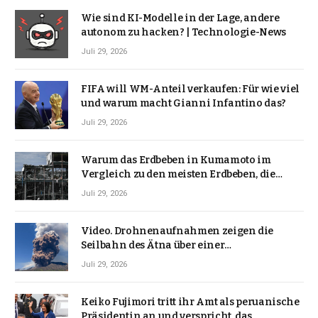
Wie sind KI-Modelle in der Lage, andere
autonom zu hacken? | Technologie-News
Juli 29, 2026
FIFA will WM-Anteil verkaufen: Für wie viel
und warum macht Gianni Infantino das?
Juli 29, 2026
Warum das Erdbeben in Kumamoto im
Vergleich zu den meisten Erdbeben, die
Japan erschütterten, ungewöhnlich ist
Juli 29, 2026
Video. Drohnenaufnahmen zeigen die
Seilbahn des Ätna über einer
Vulkanlandschaft
Juli 29, 2026
Keiko Fujimori tritt ihr Amt als peruanische
Präsidentin an und verspricht, das