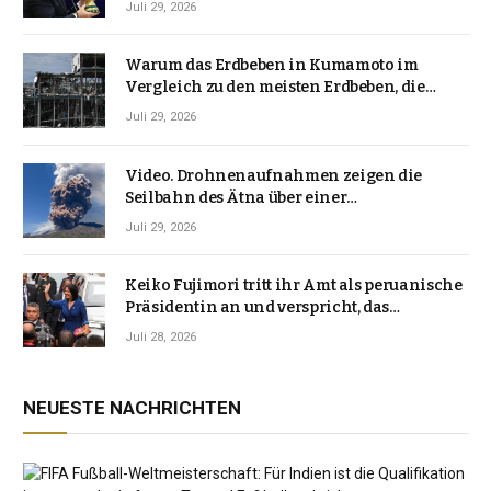
Juli 29, 2026
Warum das Erdbeben in Kumamoto im
Vergleich zu den meisten Erdbeben, die
Japan erschütterten, ungewöhnlich ist
Juli 29, 2026
Video. Drohnenaufnahmen zeigen die
Seilbahn des Ätna über einer
Vulkanlandschaft
Juli 29, 2026
Keiko Fujimori tritt ihr Amt als peruanische
Präsidentin an und verspricht, das
Jahrzehnt der Instabilität zu beenden
Juli 28, 2026
NEUESTE NACHRICHTEN