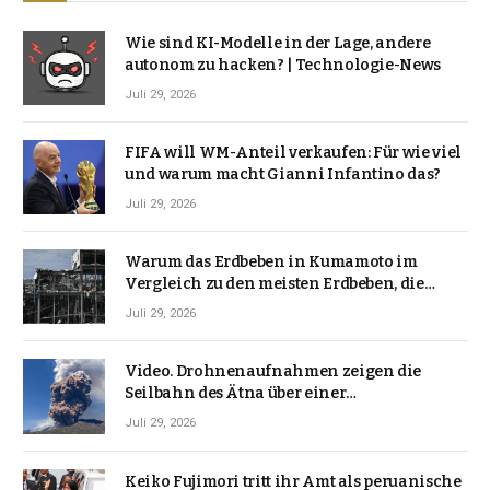
Wie sind KI-Modelle in der Lage, andere
autonom zu hacken? | Technologie-News
Juli 29, 2026
FIFA will WM-Anteil verkaufen: Für wie viel
und warum macht Gianni Infantino das?
Juli 29, 2026
Warum das Erdbeben in Kumamoto im
Vergleich zu den meisten Erdbeben, die
Japan erschütterten, ungewöhnlich ist
Juli 29, 2026
Video. Drohnenaufnahmen zeigen die
Seilbahn des Ätna über einer
Vulkanlandschaft
Juli 29, 2026
Keiko Fujimori tritt ihr Amt als peruanische