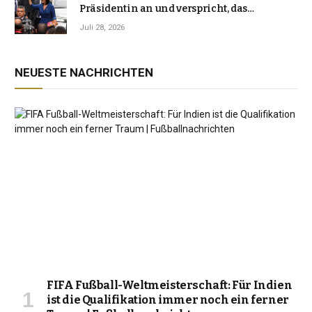
Präsidentin an und verspricht, das
Jahrzehnt der Instabilität zu beenden
Juli 28, 2026
NEUESTE NACHRICHTEN
FIFA Fußball-Weltmeisterschaft: Für Indien
ist die Qualifikation immer noch ein ferner