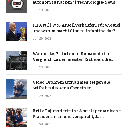
autonom zu hacken? | Technologie-News
Juli 29, 2026
FIFA will WM-Anteil verkaufen: Für wie viel
und warum macht Gianni Infantino das?
Juli 29, 2026
Warum das Erdbeben in Kumamoto im
Vergleich zu den meisten Erdbeben, die
Japan erschütterten, ungewöhnlich ist
Juli 29, 2026
Video. Drohnenaufnahmen zeigen die
Seilbahn des Ätna über einer
Vulkanlandschaft
Juli 29, 2026
Keiko Fujimori tritt ihr Amt als peruanische
Präsidentin an und verspricht, das
Jahrzehnt der Instabilität zu beenden
Juli 28, 2026