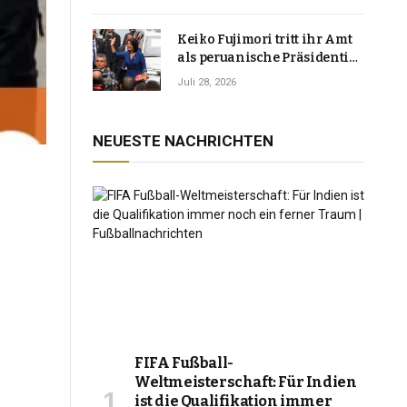
Keiko Fujimori tritt ihr Amt
als peruanische Präsidentin
an und verspricht, das
Juli 28, 2026
Jahrzehnt der Instabilität zu
beenden
NEUESTE NACHRICHTEN
FIFA Fußball-
Weltmeisterschaft: Für Indien
ist die Qualifikation immer