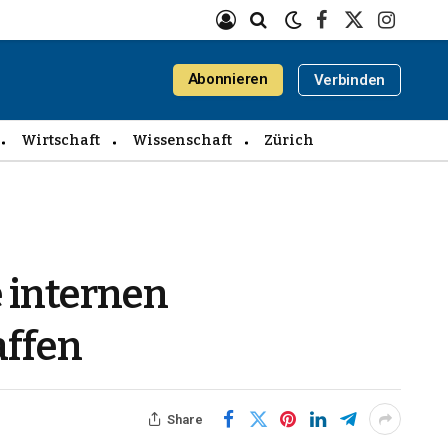
Facebook
X
Instagra
(Twitter)
Abonnieren
Verbinden
Wirtschaft
Wissenschaft
Zürich
e internen
affen
Share