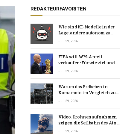
REDAKTEURFAVORITEN
Wie sind KI-Modelle in der
Lage, andere autonom zu
hacken? | Technologie-News
Juli 29, 2026
FIFA will WM-Anteil
verkaufen: Für wie viel und
warum macht Gianni
Juli 29, 2026
Infantino das?
Warum das Erdbeben in
Kumamoto im Vergleich zu
den meisten Erdbeben, die
Juli 29, 2026
Japan erschütterten,
ungewöhnlich ist
Video. Drohnenaufnahmen
zeigen die Seilbahn des Ätna
über einer Vulkanlandschaft
Juli 29, 2026