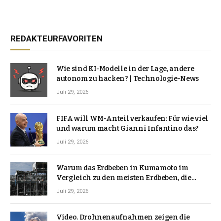
REDAKTEURFAVORITEN
Wie sind KI-Modelle in der Lage, andere
autonom zu hacken? | Technologie-News
Juli 29, 2026
FIFA will WM-Anteil verkaufen: Für wie viel
und warum macht Gianni Infantino das?
Juli 29, 2026
Warum das Erdbeben in Kumamoto im
Vergleich zu den meisten Erdbeben, die
Japan erschütterten, ungewöhnlich ist
Juli 29, 2026
Video. Drohnenaufnahmen zeigen die