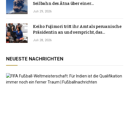
Seilbahn des Ätna über einer
Vulkanlandschaft
Juli 29, 2026
Keiko Fujimori tritt ihr Amt als peruanische
Präsidentin an und verspricht, das
Jahrzehnt der Instabilität zu beenden
Juli 28, 2026
NEUESTE NACHRICHTEN