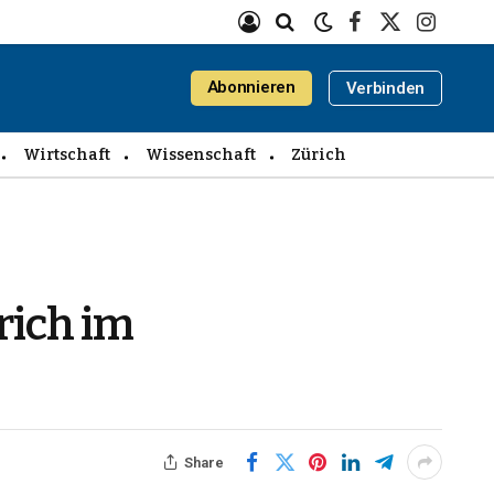
Facebook
X
Instagra
(Twitter)
Abonnieren
Verbinden
Wirtschaft
Wissenschaft
Zürich
rich im
Share