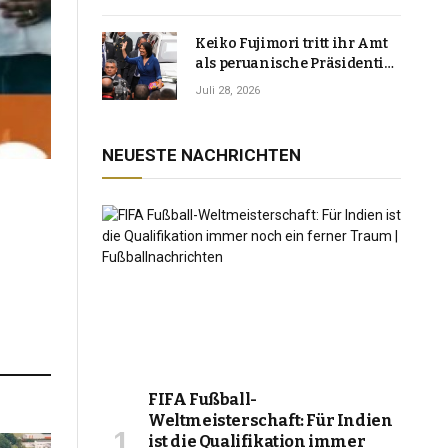
Keiko Fujimori tritt ihr Amt
als peruanische Präsidentin
an und verspricht, das
Juli 28, 2026
Jahrzehnt der Instabilität zu
beenden
NEUESTE NACHRICHTEN
FIFA Fußball-
Weltmeisterschaft: Für Indien
ist die Qualifikation immer