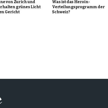
ne von Zurich und
Was ist das Heroin-
erhalten grünes Licht
Verteilungsprogramm der
en Gericht
Schweiz?