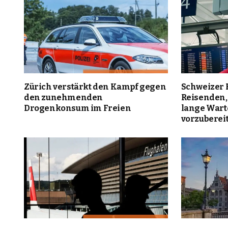
Zürich verstärkt den Kampf gegen
Schweizer 
den zunehmenden
Reisenden,
Drogenkonsum im Freien
lange War
vorzuberei