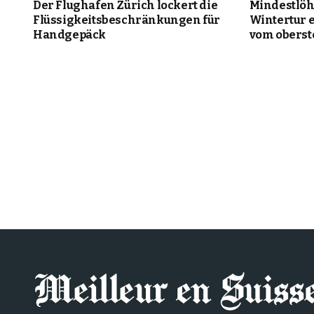
Der Flughafen Zürich lockert die
Mindestlöh
Flüssigkeitsbeschränkungen für
Wintertur 
Handgepäck
vom oberst