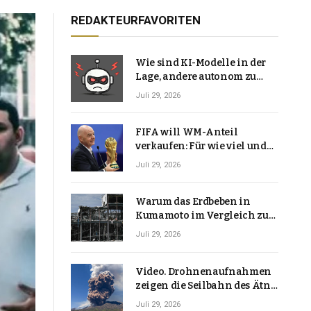
REDAKTEURFAVORITEN
Wie sind KI-Modelle in der
Lage, andere autonom zu
hacken? | Technologie-News
Juli 29, 2026
FIFA will WM-Anteil
verkaufen: Für wie viel und
warum macht Gianni
Juli 29, 2026
Infantino das?
Warum das Erdbeben in
Kumamoto im Vergleich zu
den meisten Erdbeben, die
Juli 29, 2026
Japan erschütterten,
ungewöhnlich ist
Video. Drohnenaufnahmen
zeigen die Seilbahn des Ätna
über einer Vulkanlandschaft
Juli 29, 2026