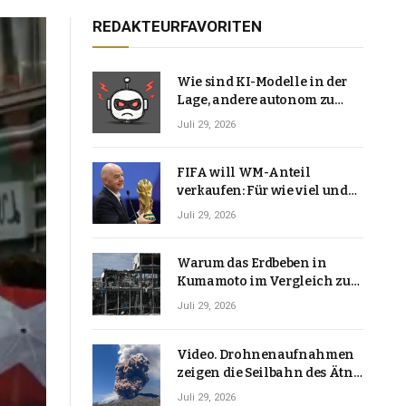
REDAKTEURFAVORITEN
Wie sind KI-Modelle in der
Lage, andere autonom zu
hacken? | Technologie-News
Juli 29, 2026
FIFA will WM-Anteil
verkaufen: Für wie viel und
warum macht Gianni
Juli 29, 2026
Infantino das?
Warum das Erdbeben in
Kumamoto im Vergleich zu
den meisten Erdbeben, die
Juli 29, 2026
Japan erschütterten,
ungewöhnlich ist
Video. Drohnenaufnahmen
zeigen die Seilbahn des Ätna
über einer Vulkanlandschaft
Juli 29, 2026