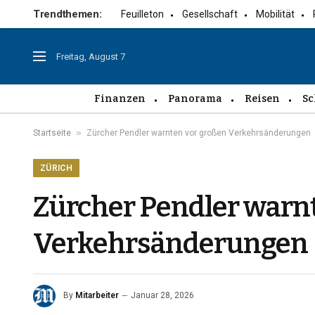
Trendthemen:
Feuilleton
Gesellschaft
Mobilität
Freitag, August 7
Finanzen
Panorama
Reisen
Sc
»
Startseite
Zürcher Pendler warnten vor großen Verkehrsänderungen
ZÜRICH
Zürcher Pendler warn
Verkehrsänderungen
By
Mitarbeiter
Januar 28, 2026