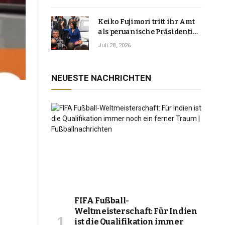
Keiko Fujimori tritt ihr Amt
als peruanische Präsidentin
an und verspricht, das
Juli 28, 2026
Jahrzehnt der Instabilität zu
beenden
NEUESTE NACHRICHTEN
FIFA Fußball-
Weltmeisterschaft: Für Indien
ist die Qualifikation immer