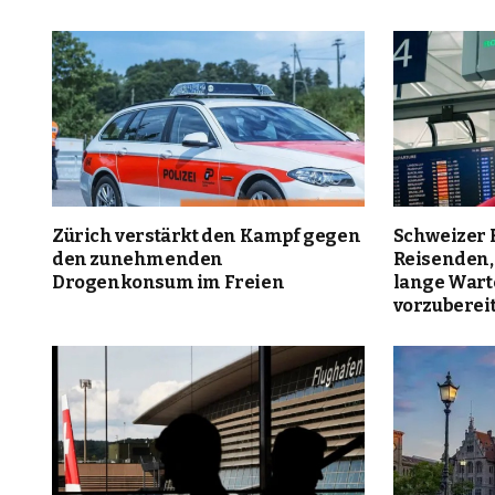
Zürich verstärkt den Kampf gegen
Schweizer 
den zunehmenden
Reisenden,
Drogenkonsum im Freien
lange War
vorzuberei