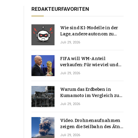
REDAKTEURFAVORITEN
Wie sind KI-Modelle in der
Lage, andere autonom zu
hacken? | Technologie-News
Juli 29, 2026
FIFA will WM-Anteil
verkaufen: Für wie viel und
warum macht Gianni
Juli 29, 2026
Infantino das?
Warum das Erdbeben in
Kumamoto im Vergleich zu
den meisten Erdbeben, die
Juli 29, 2026
Japan erschütterten,
ungewöhnlich ist
Video. Drohnenaufnahmen
zeigen die Seilbahn des Ätna
über einer Vulkanlandschaft
Juli 29, 2026