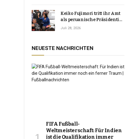
Keiko Fujimori tritt ihr Amt
als peruanische Präsidentin
an und verspricht, das
Juli 28, 2026
Jahrzehnt der Instabilität zu
beenden
NEUESTE NACHRICHTEN
FIFA Fußball-
Weltmeisterschaft: Für Indien
ist die Qualifikation immer