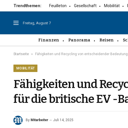
Trendthemen:
Feuilleton
Gesellschaft
Mobilität
Freitag, August 7
Finanzen
Panorama
Reisen
Sc
»
Startseite
Fähigkeiten und Recycling von entscheidender Bedeutung fü
MOBILITÄT
Fähigkeiten und Recy
für die britische EV -
By
Mitarbeiter
Juli 14, 2025