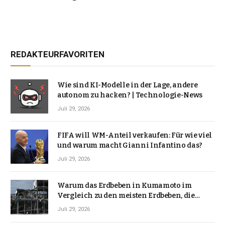
REDAKTEURFAVORITEN
Wie sind KI-Modelle in der Lage, andere
autonom zu hacken? | Technologie-News
Juli 29, 2026
FIFA will WM-Anteil verkaufen: Für wie viel
und warum macht Gianni Infantino das?
Juli 29, 2026
Warum das Erdbeben in Kumamoto im
Vergleich zu den meisten Erdbeben, die
Japan erschütterten, ungewöhnlich ist
Juli 29, 2026