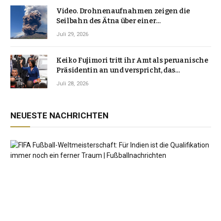
Video. Drohnenaufnahmen zeigen die
Seilbahn des Ätna über einer
Vulkanlandschaft
Juli 29, 2026
Keiko Fujimori tritt ihr Amt als peruanische
Präsidentin an und verspricht, das
Jahrzehnt der Instabilität zu beenden
Juli 28, 2026
NEUESTE NACHRICHTEN