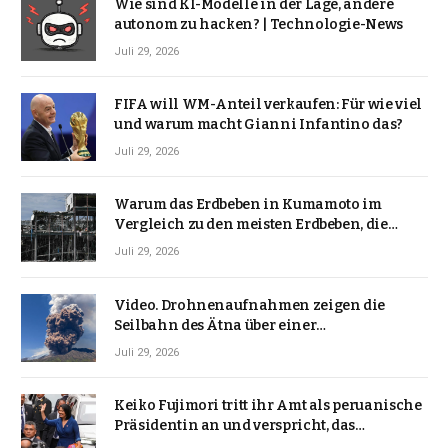
Wie sind KI-Modelle in der Lage, andere
autonom zu hacken? | Technologie-News
Juli 29, 2026
FIFA will WM-Anteil verkaufen: Für wie viel
und warum macht Gianni Infantino das?
Juli 29, 2026
Warum das Erdbeben in Kumamoto im
Vergleich zu den meisten Erdbeben, die
Japan erschütterten, ungewöhnlich ist
Juli 29, 2026
Video. Drohnenaufnahmen zeigen die
Seilbahn des Ätna über einer
Vulkanlandschaft
Juli 29, 2026
Keiko Fujimori tritt ihr Amt als peruanische
Präsidentin an und verspricht, das
Jahrzehnt der Instabilität zu beenden