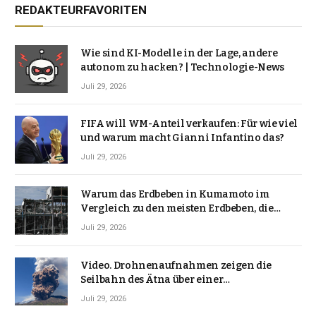
REDAKTEURFAVORITEN
Wie sind KI-Modelle in der Lage, andere
autonom zu hacken? | Technologie-News
Juli 29, 2026
FIFA will WM-Anteil verkaufen: Für wie viel
und warum macht Gianni Infantino das?
Juli 29, 2026
Warum das Erdbeben in Kumamoto im
Vergleich zu den meisten Erdbeben, die
Japan erschütterten, ungewöhnlich ist
Juli 29, 2026
Video. Drohnenaufnahmen zeigen die
Seilbahn des Ätna über einer
Vulkanlandschaft
Juli 29, 2026