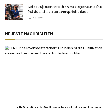
Keiko Fujimori tritt ihr Amt als peruanische
Präsidentin an und verspricht, das
Jahrzehnt der Instabilität zu beenden
Juli 28, 2026
NEUESTE NACHRICHTEN
FIFA Fußball-Weltmeisterschaft: Für Indien