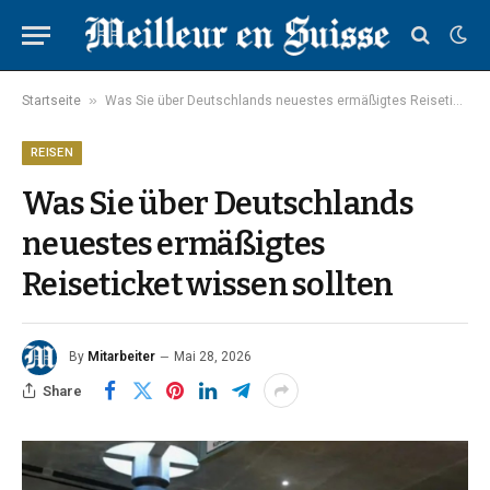
»
Startseite
Was Sie über Deutschlands neuestes ermäßigtes Reiseticket wissen sollten
REISEN
Was Sie über Deutschlands
neuestes ermäßigtes
Reiseticket wissen sollten
By
Mitarbeiter
Mai 28, 2026
Share