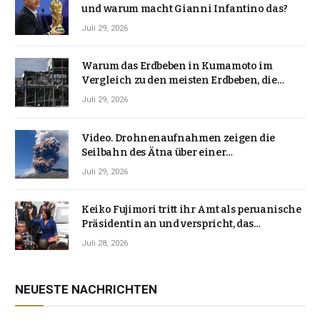
und warum macht Gianni Infantino das?
Juli 29, 2026
Warum das Erdbeben in Kumamoto im
Vergleich zu den meisten Erdbeben, die
Japan erschütterten, ungewöhnlich ist
Juli 29, 2026
Video. Drohnenaufnahmen zeigen die
Seilbahn des Ätna über einer
Vulkanlandschaft
Juli 29, 2026
Keiko Fujimori tritt ihr Amt als peruanische
Präsidentin an und verspricht, das
Jahrzehnt der Instabilität zu beenden
Juli 28, 2026
NEUESTE NACHRICHTEN