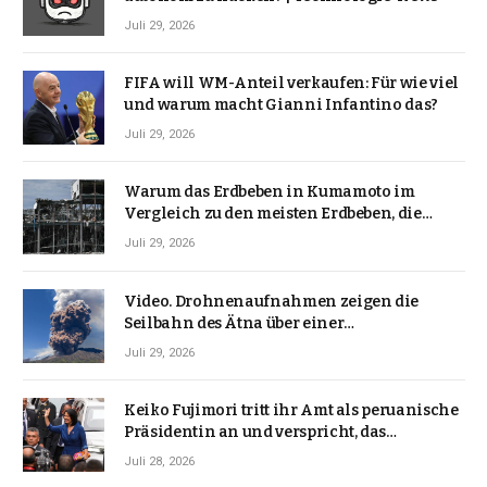
Juli 29, 2026
FIFA will WM-Anteil verkaufen: Für wie viel
und warum macht Gianni Infantino das?
Juli 29, 2026
Warum das Erdbeben in Kumamoto im
Vergleich zu den meisten Erdbeben, die
Japan erschütterten, ungewöhnlich ist
Juli 29, 2026
Video. Drohnenaufnahmen zeigen die
Seilbahn des Ätna über einer
Vulkanlandschaft
Juli 29, 2026
Keiko Fujimori tritt ihr Amt als peruanische
Präsidentin an und verspricht, das
Jahrzehnt der Instabilität zu beenden
Juli 28, 2026